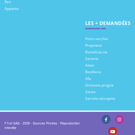
Peri
Appietto
LES + DEMANDÉES
Porto vecchio
Propriano
Bastelicaccia
Sartene
Alata
Bonifacio
Afa
Grosseto prugna
Zonza
Sarrola carcopino
F1rst SAS - 2026 - Sources Privées - Reproduction
Interdite