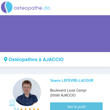
Ostéopathes à AJACCIO
Yoann LEFEVRE-LACOUR
Boulevard Louis Campi
20090 AJACCIO
Voir le profil
5.0
★ ★ ★ ★ ★