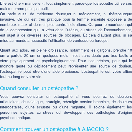
Elle est dite « manuelle », tout simplement parce-que l'ostéopathe utilise ses
mains comme principal outil.
On parle aussi de médecine douce,ici ni médicament, ni thérapeutique
invasive. Ce qui est très pratique pour la femme enceinte exposée à de
nombreux maux et de multiples contre-indications. Ou pour le nourrisson qui
de la compression qu’il a vécu dans l’utérus, au stress de l’accouchement,
est sujet à de diverses sources de blocages. Et cela d’autant plus, si sa
mise au monde a nécessité l’utilisation de ventouse ou forceps.
Quant aux ados, en pleine croissance, notamment les garçons, prendre 10
cm à parfois 20 cm en quelques mois, n’est sans doute pas très facile à
vivre physiquement et psychologiquement. Pour nos séniors, pour qui le
moindre geste ou déplacement peut représenter une source de douleur,
l’ostéopathie peut être d’une aide précieuse. L’ostéopathie est votre alliée
tout au long de votre vie.
Quand consulter un ostéopathe ?
Vous pouvez consulter un osteopathe si vous souffrez de douleurs
articulaires, de sciatique, cruralgie, névralgie cervico-brachiale, de douleurs
intercostales, d’une sinusite ou d’une migraine. Il soigne également les
personnes sujettes au stress qui développent des pathologies d’origine
psychosomatique.
Comment trouver un ostéopathe à AJACCIO ?