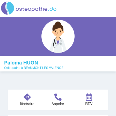
Paloma HUON
Ostéopathe à BEAUMONT-LES-VALENCE
Itinéraire
Appeler
RDV