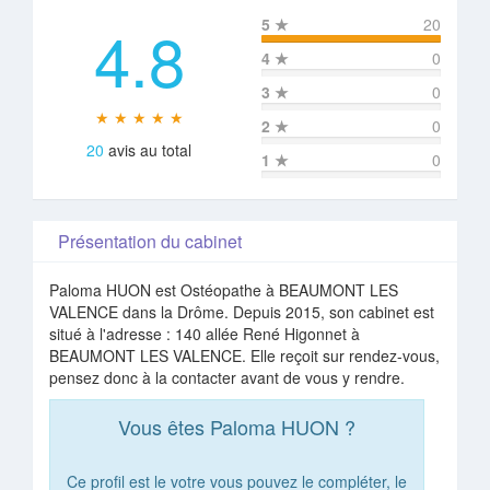
4.8
5
★
20
4
★
0
3
★
0
★ ★ ★ ★ ★
2
★
0
20
avis au total
1
★
0
Présentation du cabinet
Paloma HUON est Ostéopathe à BEAUMONT LES
VALENCE dans la Drôme. Depuis 2015, son cabinet est
situé à l'adresse : 140 allée René Higonnet à
BEAUMONT LES VALENCE. Elle reçoit sur rendez-vous,
pensez donc à la contacter avant de vous y rendre.
Vous êtes Paloma HUON ?
Ce profil est le votre vous pouvez le compléter, le