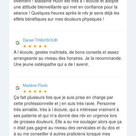
vivement ! Madame Huon est très à l´écoute et adopte
une attitude bienveillante qui met en confiance pour la
séance ! Quelques heures après le rdv je sens déjà les
effets bénéfiques sur mes douleurs physiques !
Daniel THAVISOUK
★
★
★
★
★
A l écoute, gestes maîtrisés, de bons conseils et assez
arrangeante au niveau des horaires. Je la recommande.
Une jeune ostéopathe qui a de l avenir.
Marlène Floris
★
★
★
★
★
Ça fait plusieurs fois que je suis prise en charge par
cette professionnelle et j en suis très ravie. Personne
très aimable, très à l écoute, qui s intéresse vraiment à
ses patients et qui m'a donné des rdv en urgence lors
de grosses douleurs. Elle a su me soulager alors que ça
n était pas gagné au niveau des cervicales et du dos et
à su me conseiller d autres praticiens lorsque mes