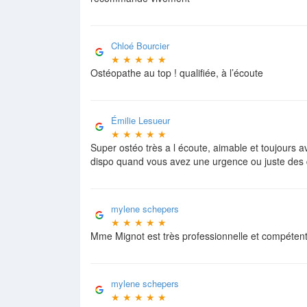
Chloé Bourcier
★
★
★
★
★
Ostéopathe au top ! qualifiée, à l’écoute
Émilie Lesueur
★
★
★
★
★
Super ostéo très a l écoute, aimable et toujours ave
dispo quand vous avez une urgence ou juste des 
mylene schepers
★
★
★
★
★
Mme Mignot est très professionnelle et compétente 
mylene schepers
★
★
★
★
★