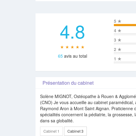
4.8
5
★
4
★
3
★
★ ★ ★ ★ ★
2
★
65
avis au total
1
★
Présentation du cabinet
Solène MIGNOT, Ostéopathe à Rouen & Agglomér
(CNO) Je vous accueille au cabinet paramédical, 
Raymond Aron à Mont Saint Aignan. Praticienne d
spécialités concernent la pédiatrie, la grossesse, l
dans sa globalité.
Cabinet 1
Cabinet 3