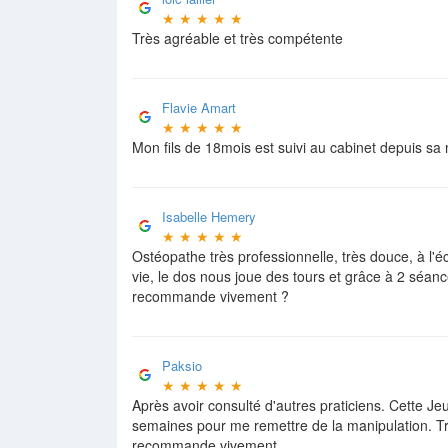
★
★
★
★
★
Très agréable et très compétente
Flavie Amart
★
★
★
★
★
Mon fils de 18mois est suivi au cabinet depuis sa
Isabelle Hemery
★
★
★
★
★
Ostéopathe très professionnelle, très douce, à l'éc
vie, le dos nous joue des tours et grâce à 2 séan
recommande vivement ?
Paksio
★
★
★
★
★
Après avoir consulté d'autres praticiens. Cette J
semaines pour me remettre de la manipulation. Tre
recommande vivement