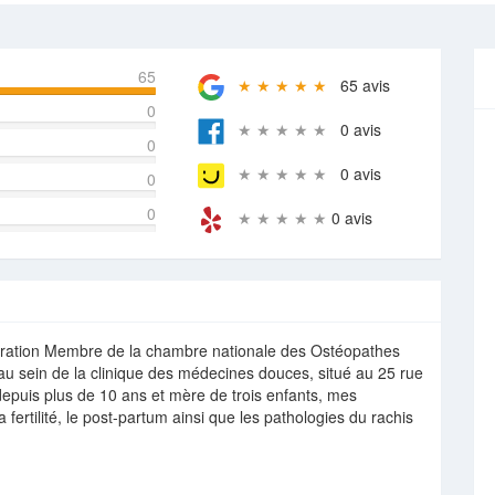
65
★ ★ ★ ★ ★
65 avis
0
★ ★ ★ ★ ★
0 avis
0
★ ★ ★ ★ ★
0 avis
0
0
★ ★ ★ ★ ★
0 avis
ation Membre de la chambre nationale des Ostéopathes
au sein de la clinique des médecines douces, situé au 25 rue
epuis plus de 10 ans et mère de trois enfants, mes
a fertilité, le post-partum ainsi que les pathologies du rachis