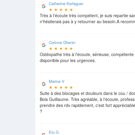
Catherine Kerleguer
★
★
★
★
★
Très à l'écoute très compétent, je suis repartie 
n'hésiterais pas à y retourner au besoin.A recom
Corinne Dhenin
★
★
★
★
★
Ostéopathe très à l'écoute, sérieuse, compétente
disponible pour les urgences.
Marine V
★
★
★
★
★
Suite à des blocages et douleurs dans le cou / dos,
Bois Guillaume. Très agréable, à l'écoute, professi
prendre des rdv rapidement, c'est fort appréciab
?
Elo G