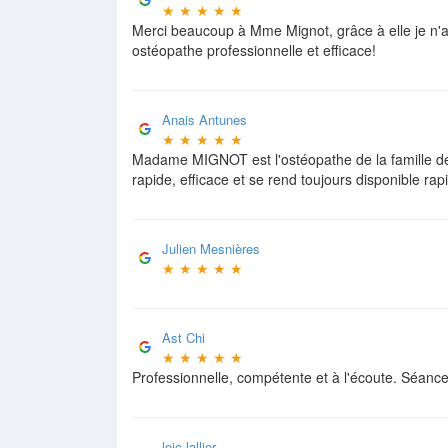
★
★
★
★
★
Merci beaucoup à Mme Mignot, grâce à elle je n'a
ostéopathe professionnelle et efficace!
Anais Antunes
★
★
★
★
★
Madame MIGNOT est l'ostéopathe de la famille dep
rapide, efficace et se rend toujours disponible ra
Julien Mesnières
★
★
★
★
★
Ast Chi
★
★
★
★
★
Professionnelle, compétente et à l'écoute. Séance
loic lallier