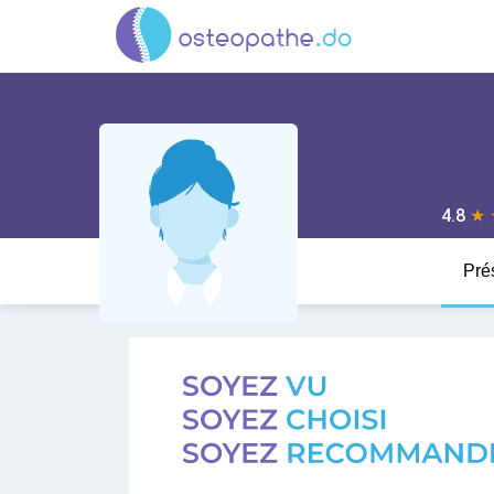
4.8
★
Pré