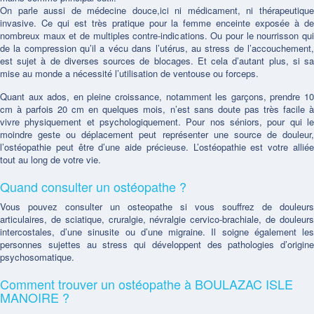
On parle aussi de médecine douce,ici ni médicament, ni thérapeutique
invasive. Ce qui est très pratique pour la femme enceinte exposée à de
nombreux maux et de multiples contre-indications. Ou pour le nourrisson qui
de la compression qu’il a vécu dans l’utérus, au stress de l’accouchement,
est sujet à de diverses sources de blocages. Et cela d’autant plus, si sa
mise au monde a nécessité l’utilisation de ventouse ou forceps.
Quant aux ados, en pleine croissance, notamment les garçons, prendre 10
cm à parfois 20 cm en quelques mois, n’est sans doute pas très facile à
vivre physiquement et psychologiquement. Pour nos séniors, pour qui le
moindre geste ou déplacement peut représenter une source de douleur,
l’ostéopathie peut être d’une aide précieuse. L’ostéopathie est votre alliée
tout au long de votre vie.
Quand consulter un ostéopathe ?
Vous pouvez consulter un osteopathe si vous souffrez de douleurs
articulaires, de sciatique, cruralgie, névralgie cervico-brachiale, de douleurs
intercostales, d’une sinusite ou d’une migraine. Il soigne également les
personnes sujettes au stress qui développent des pathologies d’origine
psychosomatique.
Comment trouver un ostéopathe à BOULAZAC ISLE
MANOIRE ?