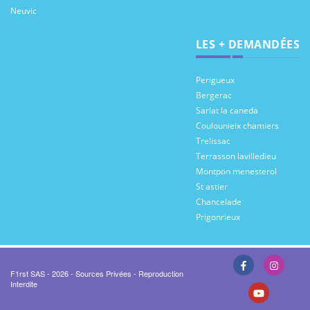
Neuvic
LES + DEMANDÉES
Perigueux
Bergerac
Sarlat la caneda
Coulounieix chamiers
Trelissac
Terrasson lavilledieu
Montpon menesterol
St astier
Chancelade
Prigonrieux
F1rst SAS - 2026 - Sources Privées - Reproduction
Interdite