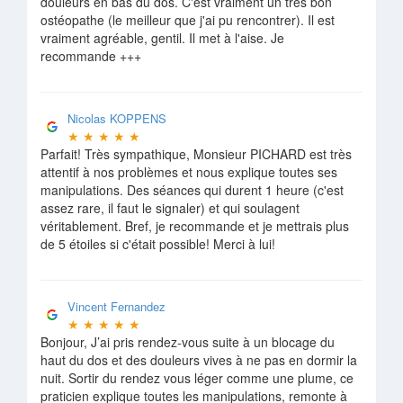
douleurs en bas du dos. C'est vraiment un très bon
ostéopathe (le meilleur que j'ai pu rencontrer). Il est
vraiment agréable, gentil. Il met à l'aise. Je
recommande +++
Nicolas KOPPENS
★
★
★
★
★
Parfait! Très sympathique, Monsieur PICHARD est très
attentif à nos problèmes et nous explique toutes ses
manipulations. Des séances qui durent 1 heure (c'est
assez rare, il faut le signaler) et qui soulagent
véritablement. Bref, je recommande et je mettrais plus
de 5 étoiles si c'était possible! Merci à lui!
Vincent Fernandez
★
★
★
★
★
Bonjour, J’ai pris rendez-vous suite à un blocage du
haut du dos et des douleurs vives à ne pas en dormir la
nuit. Sortir du rendez vous léger comme une plume, ce
praticien explique toutes les manipulations, remonte à