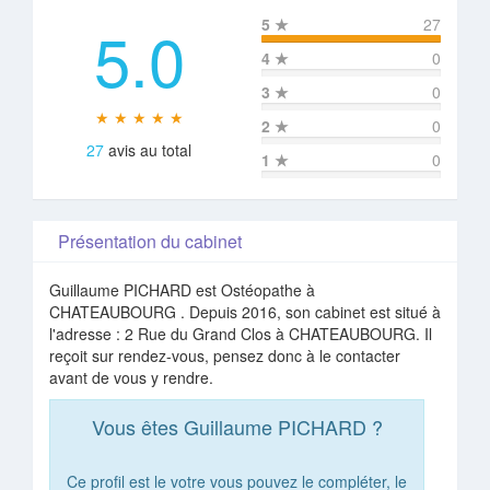
5.0
5
★
27
4
★
0
3
★
0
★ ★ ★ ★ ★
2
★
0
27
avis au total
1
★
0
Présentation du cabinet
Guillaume PICHARD est Ostéopathe à
CHATEAUBOURG . Depuis 2016, son cabinet est situé à
l'adresse : 2 Rue du Grand Clos à CHATEAUBOURG. Il
reçoit sur rendez-vous, pensez donc à le contacter
avant de vous y rendre.
Vous êtes Guillaume PICHARD ?
Ce profil est le votre vous pouvez le compléter, le