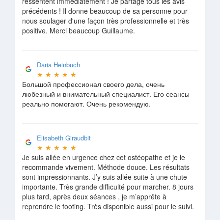
ressentent immédiatement ! Je partage tous les avis
précédents ! Il donne beaucoup de sa personne pour
nous soulager d'une façon très professionnelle et très
positive. Merci beaucoup Guillaume.
Daria Heinbuch
★
★
★
★
★
Большой профессионал своего дела, очень
любезный и внимательный специалист. Его сеансы
реально помогают. Очень рекомендую.
Elisabeth Giraudbit
★
★
★
★
★
Je suis allée en urgence chez cet ostéopathe et je le
recommande vivement. Méthode douce. Les résultats
sont impressionnants. J’y suis allée suite à une chute
importante. Très grande difficulté pour marcher. 8 jours
plus tard, après deux séances , je m’apprête à
reprendre le footing. Très disponible aussi pour le suivi.