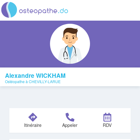
Alexandre WICKHAM
Ostéopathe à CHEVILLY-LARUE
Itinéraire
Appeler
RDV