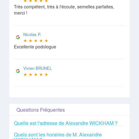
★
★
★
★
★
Très compétent, très à l'écoute, semelles parfaites,
merci !
Nicolas P.
★
★
★
★
★
Excellente podologue
Vivien BRUNEL
★
★
★
★
★
Questions Fréquentes
Quelle est l'adresse de Alexandre WICKHAM ?
Quels sont les horaires de M. Alexandre