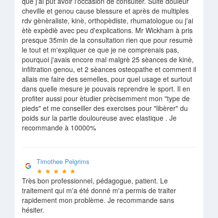
que j'ai put avoir l'occasion de consulter. Suite douleur
cheville et genou cause blessure et après de multiples
rdv gènèraliste, kinè, orthopèdiste, rhumatologue ou j'ai
ètè expèdiè avec peu d'explications. Mr Wickham à pris
presque 35min de la consultation rien que pour resumè
le tout et m'expliquer ce que je ne comprenais pas,
pourquoi j'avais encore mal malgrè 25 sèances de kinè,
infiltration genou, et 2 sèances osteopathe et comment il
allais me faire des semelles, pour quel usage et surtout
dans quelle mesure je pouvais reprendre le sport. Il en
profiter aussi pour ètudier prècisemment mon "type de
pieds" et me conseiller des exercises pour "libèrer" du
poids sur la partie douloureuse avec elastique . Je
recommande à 10000%
Timothee Pelgrims
★
★
★
★
★
Très bon professionnel, pédagogue, patient. Le
traitement qui m'a été donné m'a permis de traiter
rapidement mon problème. Je recommande sans
hésiter.