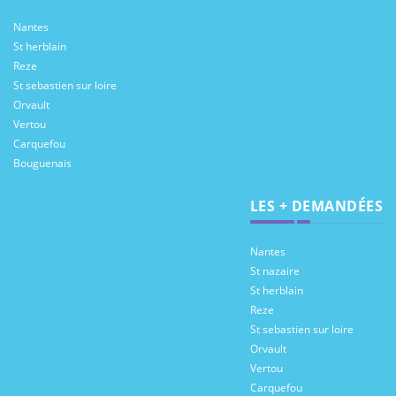
Nantes
St herblain
Reze
St sebastien sur loire
Orvault
Vertou
Carquefou
Bouguenais
LES + DEMANDÉES
Nantes
St nazaire
St herblain
Reze
St sebastien sur loire
Orvault
Vertou
Carquefou