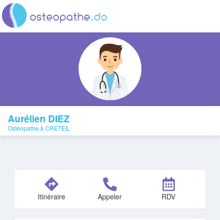
Aurélien DIEZ
Ostéopathe à CRETEIL
Itinéraire
Appeler
RDV