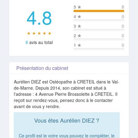
4.8
5
★
8
4
★
0
3
★
0
★ ★ ★ ★ ★
2
★
0
8
avis au total
1
★
0
Présentation du cabinet
Aurélien DIEZ est Ostéopathe à CRETEIL dans le Val-
de-Marne. Depuis 2014, son cabinet est situé à
l'adresse : 4 Avenue Pierre Brossolette à CRETEIL. Il
reçoit sur rendez-vous, pensez donc à le contacter
avant de vous y rendre.
Vous êtes Aurélien DIEZ ?
Ce profil est le votre vous pouvez le compléter, le