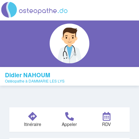
Didier NAHOUM
Ostéopathe à DAMMARIE LES LYS
Itinéraire
Appeler
RDV