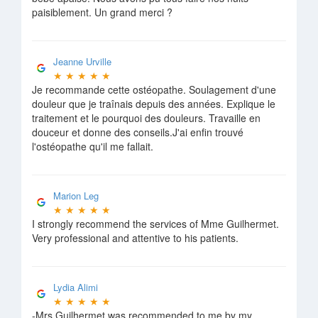
paisiblement. Un grand merci ?
Jeanne Urville
★
★
★
★
★
Je recommande cette ostéopathe. Soulagement d'une
douleur que je traînais depuis des années. Explique le
traitement et le pourquoi des douleurs. Travaille en
douceur et donne des conseils.J'ai enfin trouvé
l'ostéopathe qu'il me fallait.
Marion Leg
★
★
★
★
★
I strongly recommend the services of Mme Guilhermet.
Very professional and attentive to his patients.
Lydia Alimi
★
★
★
★
★
-Mrs Guilhermet was recommended to me by my