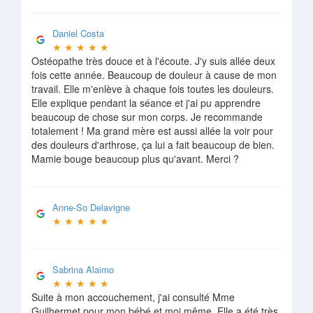
Daniel Costa
★
★
★
★
★
Ostéopathe très douce et à l'écoute. J'y suis allée deux
fois cette année. Beaucoup de douleur à cause de mon
travail. Elle m'enlève à chaque fois toutes les douleurs.
Elle explique pendant la séance et j'ai pu apprendre
beaucoup de chose sur mon corps. Je recommande
totalement ! Ma grand mère est aussi allée la voir pour
des douleurs d'arthrose, ça lui a fait beaucoup de bien.
Mamie bouge beaucoup plus qu'avant. Merci ?
Anne-So Delavigne
★
★
★
★
★
Sabrina Alaimo
★
★
★
★
★
Suite à mon accouchement, j'ai consulté Mme
Guilhermet pour mon bébé et moi même. Elle a été très