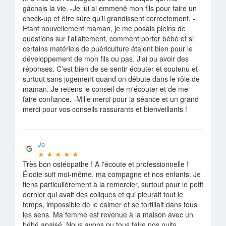
gâchais la vie. -Je lui ai emmené mon fils pour faire un
check-up et être sûre qu'il grandissent correctement. -
Etant nouvellement maman, je me posais pleins de
questions sur l'allaitement, comment porter bébé et si
certains matériels de puériculture étaient bien pour le
développement de mon fils ou pas. J'ai pu avoir des
réponses. C'est bien de se sentir écouter et soutenu et
surtout sans jugement quand on débute dans le rôle de
maman. Je retiens le conseil de m'écouter et de me
faire confiance. -Mille merci pour la séance et un grand
merci pour vos conseils rassurants et bienveillants !
Jo
★
★
★
★
★
Très bon ostéopathe ! A l'écoute et professionnelle !
Élodie suit moi-même, ma compagne et nos enfants. Je
tiens particulièrement à la remercier, surtout pour le petit
dernier qui avait des coliques et qui pleurait tout le
temps, impossible de le calmer et se tortillait dans tous
les sens. Ma femme est revenue à la maison avec un
bébé apaisé. Nous avons pu tous faire nos nuits