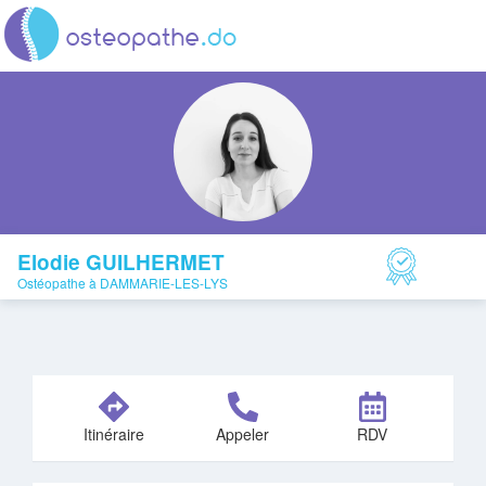
Elodie GUILHERMET
Ostéopathe à DAMMARIE-LES-LYS
Itinéraire
Appeler
RDV