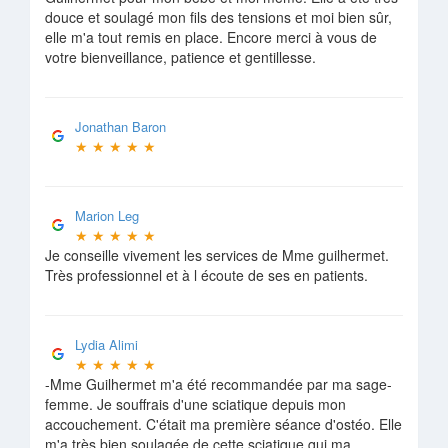
douce et soulagé mon fils des tensions et moi bien sûr,
elle m'a tout remis en place. Encore merci à vous de
votre bienveillance, patience et gentillesse.
Jonathan Baron
★
★
★
★
★
Marion Leg
★
★
★
★
★
Je conseille vivement les services de Mme guilhermet.
Très professionnel et à l écoute de ses en patients.
Lydia Alimi
★
★
★
★
★
-Mme Guilhermet m'a été recommandée par ma sage-
femme. Je souffrais d'une sciatique depuis mon
accouchement. C'était ma première séance d'ostéo. Elle
m'a très bien soulagée de cette sciatique qui ma