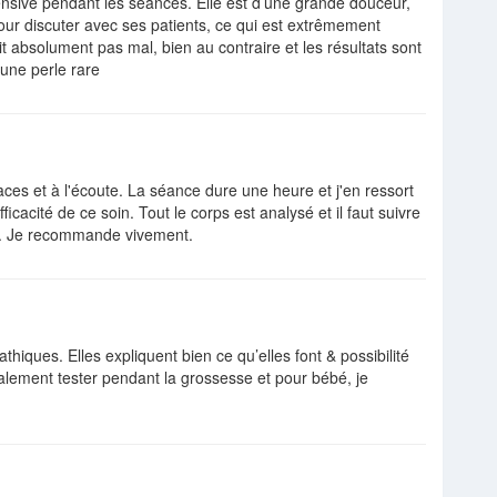
nsive pendant les séances. Elle est d’une grande douceur,
pour discuter avec ses patients, ce qui est extrêmement
it absolument pas mal, bien au contraire et les résultats sont
une perle rare
aces et à l'écoute. La séance dure une heure et j'en ressort
icacité de ce soin. Tout le corps est analysé et il faut suivre
ent. Je recommande vivement.
hiques. Elles expliquent bien ce qu’elles font & possibilité
alement tester pendant la grossesse et pour bébé, je