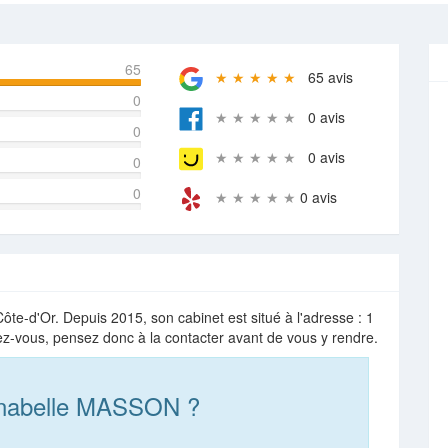
65
★ ★ ★ ★ ★
65 avis
0
★ ★ ★ ★ ★
0 avis
0
★ ★ ★ ★ ★
0 avis
0
0
★ ★ ★ ★ ★
0 avis
-d'Or. Depuis 2015, son cabinet est situé à l'adresse : 1
ez-vous, pensez donc à la contacter avant de vous y rendre.
nnabelle MASSON ?