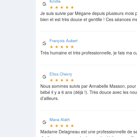
Kmille
★
★
★
★
★
Je suis suivie par Mégane depuis plusieurs mois po
bien et est très douce et gentille ! Ces séances me
François Aubert
★
★
★
★
★
Très humaine et très professionnelle, je fais ma 
Elisa Chevry
★
★
★
★
★
Nous sommes suivis par Annabelle Masson, pour t
bébé il y a 6 ans (déjà !). Très douce avec les n
d’ailleurs.
Mana Alath
★
★
★
★
★
Madame Delagneau est une professionnelle de san