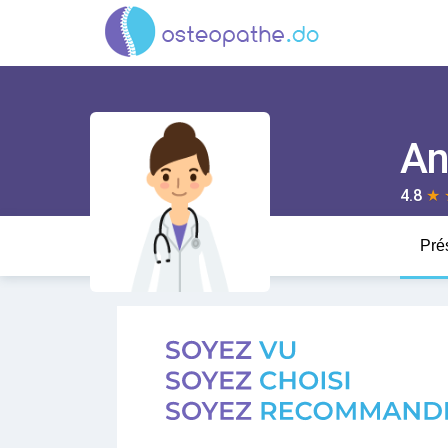
An
4.8
★
Pré