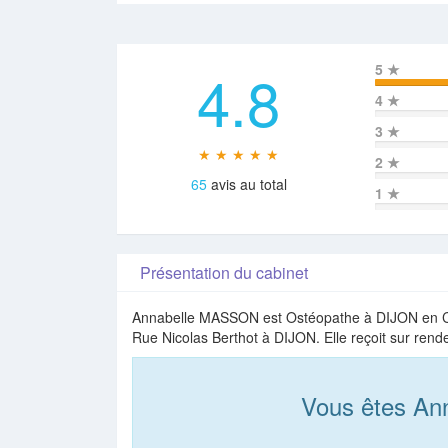
4.8
5
★
4
★
3
★
★ ★ ★ ★ ★
2
★
65
avis au total
1
★
Présentation du cabinet
Annabelle MASSON est Ostéopathe à DIJON en Côte
Rue Nicolas Berthot à DIJON. Elle reçoit sur rend
Vous êtes A