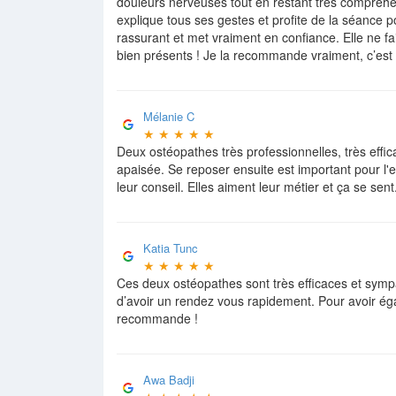
douleurs nerveuses tout en restant très compréhe
explique tous ses gestes et profite de la séance 
rassurant et met vraiment en confiance. Elle ne fa
bien présents ! Je la recommande vraiment, c’est 
Mélanie C
★
★
★
★
★
Deux ostéopathes très professionnelles, très effic
apaisée. Se reposer ensuite est important pour l'eff
leur conseil. Elles aiment leur métier et ça se s
Katia Tunc
★
★
★
★
★
Ces deux ostéopathes sont très efficaces et sympat
d’avoir un rendez vous rapidement. Pour avoir ég
recommande !
Awa Badji