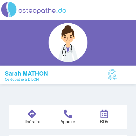
Sarah MATHON
Ostéopathe à DIJON
Itinéraire
Appeler
RDV