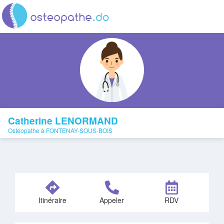
Catherine LENORMAND
Ostéopathe à FONTENAY-SOUS-BOIS
Itinéraire
Appeler
RDV