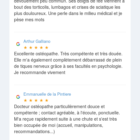
dévouement peu commun. Ses doigts de fée viennent à
bout des torticolis, lumbagos et crises de sciatique les
plus douloureux. Une perle dans le milieu médical et je
pèse mes mots
Arthur Galliano
★
★
★
★
★
Excellente ostéopathe. Très compétente et très douée.
Elle m'a également complètement débarrassé de plein
de tiques nerveux grâce à ses facultés en psychologie.
Je recommande vivement
Emmanuelle de la Pintiere
★
★
★
★
★
Docteur ostéopathe particulièrement douce et
compétente ; contact agréable, à l'écoute, ponctuelle.
M'a reçue rapidement suite à une chute et s'est très
bien occupée de moi (accueil, manipulations,
recommandations...)