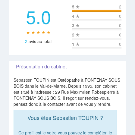
5.0
5
★
2
4
★
0
3
★
0
★ ★ ★ ★ ★
2
★
0
2
avis au total
1
★
0
Présentation du cabinet
Sebastien TOUPIN est Ostéopathe à FONTENAY SOUS
BOIS dans le Val-de-Marne. Depuis 1995, son cabinet
est situé à l'adresse : 29 Rue Maximilien Robespierre à
FONTENAY SOUS BOIS. Il reçoit sur rendez-vous,
pensez donc à le contacter avant de vous y rendre.
Vous êtes Sebastien TOUPIN ?
Ce profil est le votre vous pouvez le compléter, le