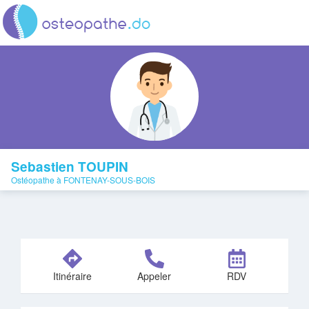
Sebastien TOUPIN
Ostéopathe à FONTENAY-SOUS-BOIS
Itinéraire
Appeler
RDV