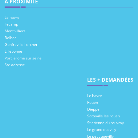
À PROXIMITÉ
Le havre
Fecamp
Montivilliers
Bolbec
Gonfreville l orcher
Lillebonne
Port jerome sur seine
Ste adresse
LES + DEMANDÉES
Le havre
Rouen
Dieppe
Sotteville les rouen
St etienne du rouvray
Le grand quevilly
Le petit quevilly