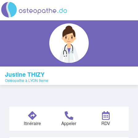
Justine THIZY
Ostéopathe à LYON 9eme
Itinéraire
Appeler
RDV