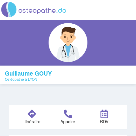
Guillaume GOUY
Ostéopathe à LYON
Itinéraire
Appeler
RDV