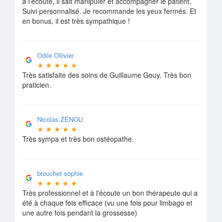
à l'écoute, il sait manipuler et accompagner le patient.
Suivi personnalisé. Je recommande les yeux fermés. Et
en bonus, il est très sympathique !
Odile Ollivier
★
★
★
★
★
Très satisfaite des soins de Guillaume Gouy. Très bon
praticien.
Nicolas ZENOU
★
★
★
★
★
Très sympa et très bon ostéopathe.
brouchet sophie
★
★
★
★
★
Très professionnel et à l'écoute un bon thérapeute qui a
été à chaque fois efficace (vu une fois pour limbago et
une autre fois pendant la grossesse)