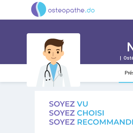
N
| Ost
Pré