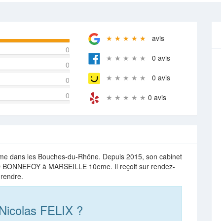
★ ★ ★ ★ ★
avis
0
★ ★ ★ ★ ★
0 avis
0
★ ★ ★ ★ ★
0 avis
0
0
★ ★ ★ ★ ★
0 avis
e dans les Bouches-du-Rhône. Depuis 2015, son cabinet
D BONNEFOY à MARSEILLE 10eme. Il reçoit sur rendez-
 rendre.
Nicolas FELIX ?