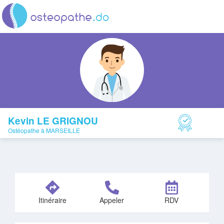
Kevin LE GRIGNOU
Ostéopathe à MARSEILLE
Itinéraire
Appeler
RDV