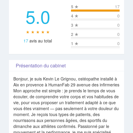
5.0
5
★
17
4
★
0
3
★
0
★ ★ ★ ★ ★
2
★
0
17
avis au total
1
★
0
Présentation du cabinet
Bonjour, je suis Kevin Le Grignou, ostéopathe installé à
Aix en provence à HumanFab 29 avenue des infirmeries
Mon approche est simple : je prends le temps de vous
écouter, de comprendre votre corps et vos habitudes de
vie, pour vous proposer un traitement adapté à ce que
vous êtes vraiment — pas seulement à votre douleur du
moment. Je reçois tous types de patients, des
nourrissons aux personnes âgées, des sportifs du
dimanche aux athlètes confirmés. Passionné par le
mouvement et la performance, je me suis spécialisé