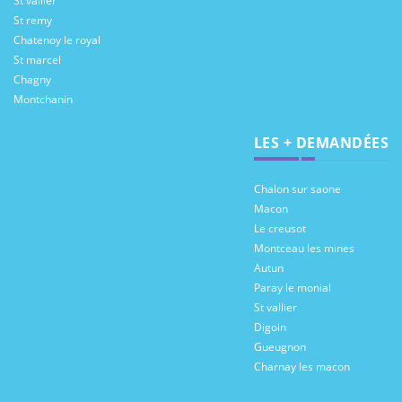
St vallier
St remy
Chatenoy le royal
St marcel
Chagny
Montchanin
LES + DEMANDÉES
Chalon sur saone
Macon
Le creusot
Montceau les mines
Autun
Paray le monial
St vallier
Digoin
Gueugnon
Charnay les macon