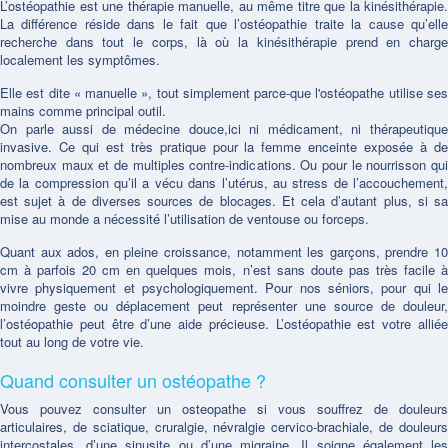
L’ostéopathie est une thérapie manuelle, au même titre que la kinésithérapie.
La différence réside dans le fait que l’ostéopathie traite la cause qu’elle
recherche dans tout le corps, là où la kinésithérapie prend en charge
localement les symptômes.
Elle est dite « manuelle », tout simplement parce-que l'ostéopathe utilise ses
mains comme principal outil.
On parle aussi de médecine douce,ici ni médicament, ni thérapeutique
invasive. Ce qui est très pratique pour la femme enceinte exposée à de
nombreux maux et de multiples contre-indications. Ou pour le nourrisson qui
de la compression qu’il a vécu dans l’utérus, au stress de l’accouchement,
est sujet à de diverses sources de blocages. Et cela d’autant plus, si sa
mise au monde a nécessité l’utilisation de ventouse ou forceps.
Quant aux ados, en pleine croissance, notamment les garçons, prendre 10
cm à parfois 20 cm en quelques mois, n’est sans doute pas très facile à
vivre physiquement et psychologiquement. Pour nos séniors, pour qui le
moindre geste ou déplacement peut représenter une source de douleur,
l’ostéopathie peut être d’une aide précieuse. L’ostéopathie est votre alliée
tout au long de votre vie.
Quand consulter un ostéopathe ?
Vous pouvez consulter un osteopathe si vous souffrez de douleurs
articulaires, de sciatique, cruralgie, névralgie cervico-brachiale, de douleurs
intercostales, d’une sinusite ou d’une migraine. Il soigne également les