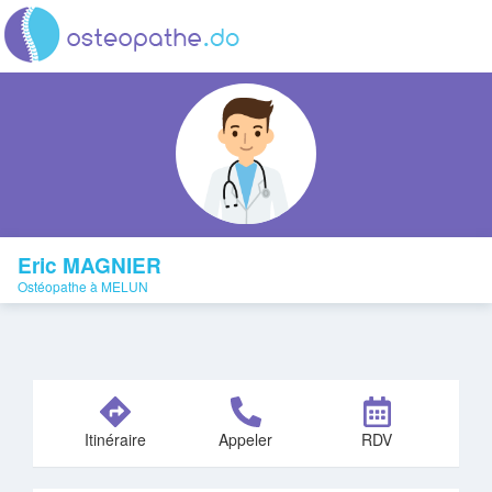
Eric MAGNIER
Ostéopathe à MELUN
Itinéraire
Appeler
RDV