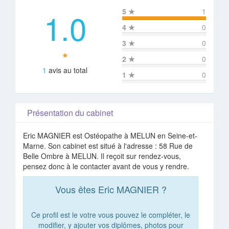
1.0
5
★
1
4
★
0
3
★
0
★
2
★
0
1
avis au total
1
★
0
Présentation du cabinet
Eric MAGNIER est Ostéopathe à MELUN en Seine-et-
Marne. Son cabinet est situé à l'adresse : 58 Rue de
Belle Ombre à MELUN. Il reçoit sur rendez-vous,
pensez donc à le contacter avant de vous y rendre.
Vous êtes Eric MAGNIER ?
Ce profil est le votre vous pouvez le compléter, le
modifier, y ajouter vos diplômes, photos pour