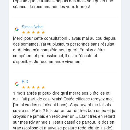
l'épaule que je traînais depuis des mois rien qu'en une
séance! Je recommande les yeux fermés!
Simon Nabet
★
★
★
★
★
Merci pour cette consultation! J'avais mal au cou depuis
des semaines, j'ai vu plusieurs personnes sans résultat,
et Antoine m'a complètement guéri. En plus d'être
compétent et professionnel, il est à l'écoute et
disponible. Je recommande vivement
E D
★
★
★
★
★
1 mois après je peux dire qu'il mérite ses 5 étoiles et
qu'il fait parti de ces "vrais" Ostéo efficace (croyez moi
j'en ai vu des soi-disant bons). Auparavant me faisais
suivre sur Paris 2 fois par an par un très bon ostéo et je
croyais ne jamais en retrouver un... Etant très en retard
sur mes rdv annuels, j'étais cassé de partout, le dos en
vrac (scoliose et mauvaise posture redondante inside).