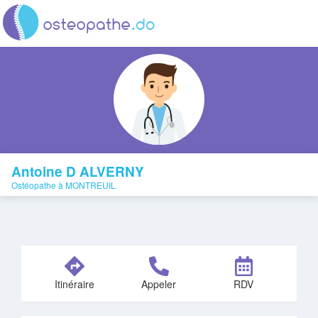
Antoine D ALVERNY
Ostéopathe à MONTREUIL
Itinéraire
Appeler
RDV