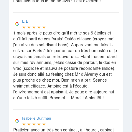
nous avons tous le même avis : il est excellent!
E B
★
★
★
★
★
1 mois après je peux dire qu'il mérite ses 5 étoiles et
qu'il fait parti de ces "vrais" Ostéo efficace (croyez moi
j'en ai vu des soi-disant bons). Auparavant me faisais
suivre sur Paris 2 fois par an par un très bon ostéo et je
croyais ne jamais en retrouver un... Etant très en retard
sur mes rdv annuels, j'étais cassé de partout, le dos en
vrac (scoliose et mauvaise posture redondante inside).
Je suis donc allé au feeling chez Mr d'Alverny qui est
plus proche de chez moi. Bien m'en a prit. Séance
vraiment efficace, Antoine est à l'écoute.
l'environnement est apaisant. Je peux dire aujourd'hui
qu'une fois à suffit. Bravo et.... Merci ! A bientôt !
Isabelle Burtman
★
★
★
★
★
Praticien avec un très bon contact , à l heure , cabinet