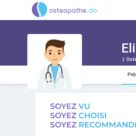
El
| Ost
Pré