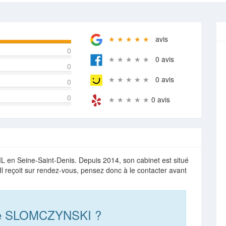
★ ★ ★ ★ ★
avis
0
★ ★ ★ ★ ★
0 avis
0
★ ★ ★ ★ ★
0 avis
0
0
★ ★ ★ ★ ★
0 avis
n Seine-Saint-Denis. Depuis 2014, son cabinet est situé
l reçoit sur rendez-vous, pensez donc à le contacter avant
lie SLOMCZYNSKI ?