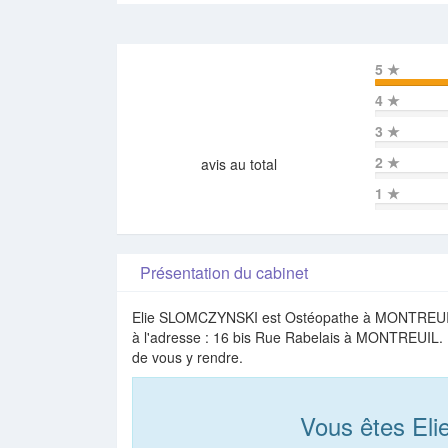
5
★
4
★
3
★
2
★
avis au total
1
★
Présentation du cabinet
Elie SLOMCZYNSKI est Ostéopathe à MONTREUIL e
à l'adresse : 16 bis Rue Rabelais à MONTREUIL. I
de vous y rendre.
Vous êtes E