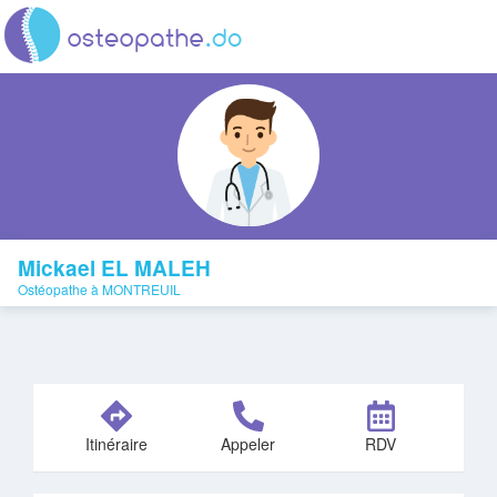
Mickael EL MALEH
Ostéopathe à MONTREUIL
Itinéraire
Appeler
RDV