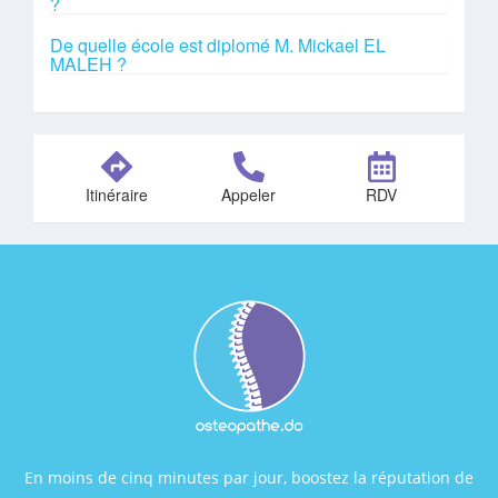
?
De quelle école est diplomé M. Mickael EL
MALEH ?
Itinéraire
Appeler
RDV
En moins de cinq minutes par jour, boostez la réputation de