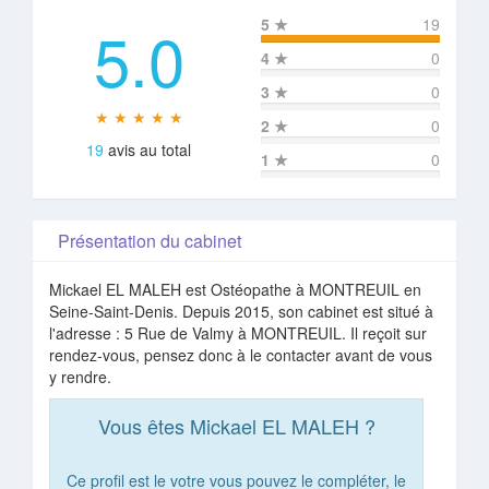
5.0
5
★
19
4
★
0
3
★
0
★ ★ ★ ★ ★
2
★
0
19
avis au total
1
★
0
Présentation du cabinet
Mickael EL MALEH est Ostéopathe à MONTREUIL en
Seine-Saint-Denis. Depuis 2015, son cabinet est situé à
l'adresse : 5 Rue de Valmy à MONTREUIL. Il reçoit sur
rendez-vous, pensez donc à le contacter avant de vous
y rendre.
Vous êtes Mickael EL MALEH ?
Ce profil est le votre vous pouvez le compléter, le