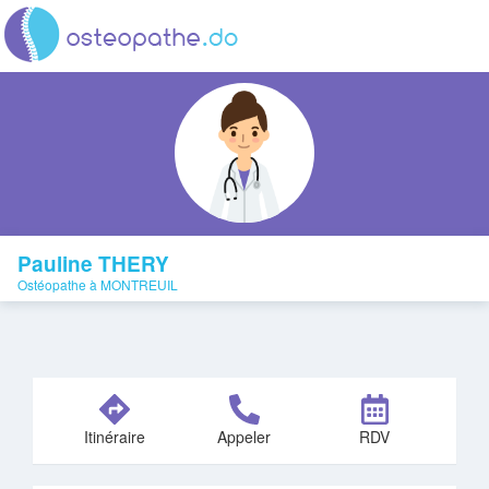
Pauline THERY
Ostéopathe à MONTREUIL
Itinéraire
Appeler
RDV