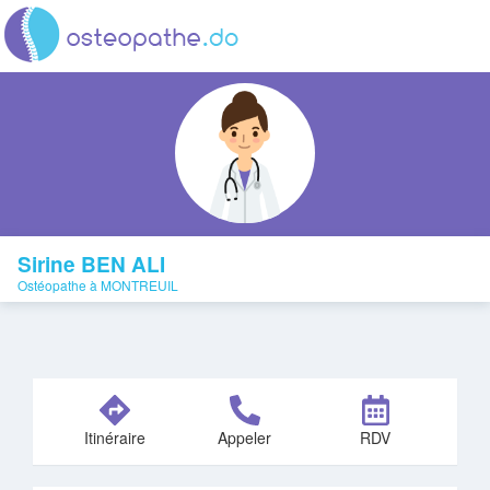
Sirine BEN ALI
Ostéopathe à MONTREUIL
Itinéraire
Appeler
RDV