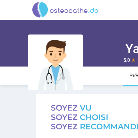
Y
5.0
★
Pré