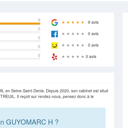
9
★ ★ ★ ★ ★
9 avis
0
★ ★ ★ ★ ★
0 avis
0
★ ★ ★ ★ ★
0 avis
0
0
★ ★ ★ ★ ★
0 avis
 Seine-Saint-Denis. Depuis 2020, son cabinet est situé
TREUIL. Il reçoit sur rendez-vous, pensez donc à le
ann GUYOMARC H ?