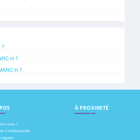
 ?
MARC H ?
OMARC H ?
POS
À PROXIMITÉ
es-nous ?
de Confidentialité
 Légales