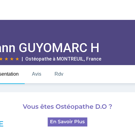
ann GUYOMARC H
★
★
★
★
| Ostéopathe à
MONTREUIL
, France
sentation
Avis
Rdv