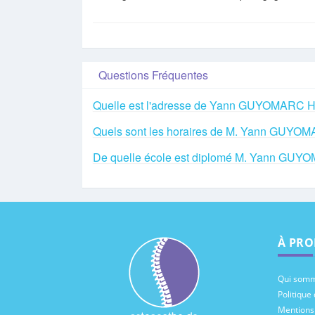
Questions Fréquentes
Quelle est l'adresse de Yann GUYOMARC H
Quels sont les horaires de M. Yann GUYO
De quelle école est diplomé M. Yann GUY
À PRO
Qui somm
Politique 
Mentions