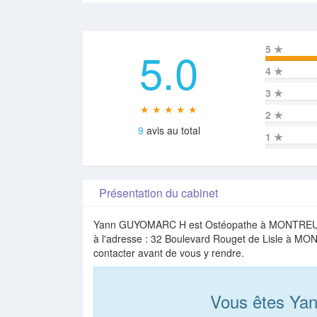
5.0
5
★
4
★
3
★
★ ★ ★ ★ ★
2
★
9
avis au total
1
★
Présentation du cabinet
Yann GUYOMARC H est Ostéopathe à MONTREUIL en
à l'adresse : 32 Boulevard Rouget de Lisle à MON
contacter avant de vous y rendre.
Vous êtes Y