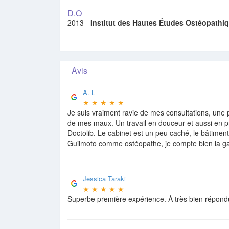
D.O
2013 -
Institut des Hautes Études Ostéopathi
Avis
A. L
★
★
★
★
★
Je suis vraiment ravie de mes consultations, une
de mes maux. Un travail en douceur et aussi en p
Doctolib. Le cabinet est un peu caché, le bâtiment
Guilmoto comme ostéopathe, je compte bien la g
Jessica Taraki
★
★
★
★
★
Superbe première expérience. À très bien répond