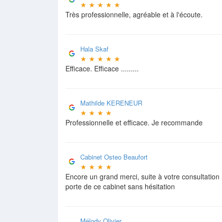
★
★
★
★
★
Très professionnelle, agréable et à l'écoute.
Hala Skaf
★
★
★
★
★
Efficace. Efficace .........
Mathilde KERENEUR
★
★
★
★
Professionnelle et efficace. Je recommande
Cabinet Osteo Beaufort
★
★
★
★
Encore un grand merci, suite à votre consultatio
porte de ce cabinet sans hésitation
Mélody Olivier