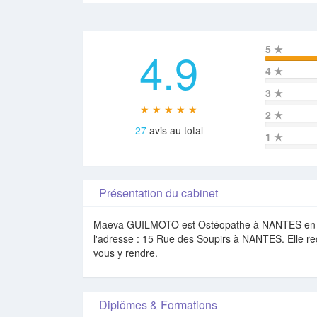
4.9
5
★
4
★
3
★
★ ★ ★ ★ ★
2
★
27
avis au total
1
★
Présentation du cabinet
Maeva GUILMOTO est Ostéopathe à NANTES en Loir
l'adresse : 15 Rue des Soupirs à NANTES. Elle re
vous y rendre.
Diplômes & Formations