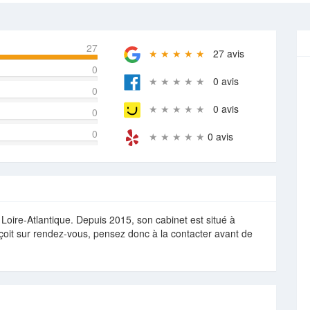
27
★ ★ ★ ★ ★
27 avis
0
★ ★ ★ ★ ★
0 avis
0
★ ★ ★ ★ ★
0 avis
0
0
★ ★ ★ ★ ★
0 avis
e-Atlantique. Depuis 2015, son cabinet est situé à
çoit sur rendez-vous, pensez donc à la contacter avant de