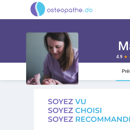
M
4.9
★
Pré