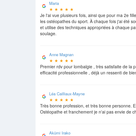
Maria
★
★
★
★
★
Je l'ai vue plusieurs fois, ainsi que pour ma 2e fill
les ostéopathes du sport. À chaque fois j'ai été so
et utilise des techniques appropriées à chaque pat
soulage.
Anne Magnan
★
★
★
★
★
Premier rdv pour lombalgie , très satisfaite de la
efficacité professionnelle , déjà un ressenti de bi
Léa Cailliaux-Mayne
★
★
★
★
★
Très bonne profession, et très bonne personne. Ell
Ostéopathe et franchement je n'ai pas envie de c
Akümi Irako