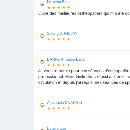
Natacha Fau
★
★
★
★
★
L'une des meilleures osthéopathes qui m'a été don
Soazig DUGELAY
★
★
★
★
★
BARRY Amadou Baïlo
★
★
★
★
★
Je vous remercie pour ces séances d'ostéopathie. 
professionnel. Mme Guilmoto a réussi à libérer me
circulation et depuis j'ai repris mes séances de 
Anastasia DNARGEL
★
★
★
★
★
Estelle Lou