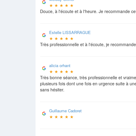
★
★
★
★
★
Douce, à l'écoute et à l'heure. Je recommande ce
Estelle LISSARRAGUE
★
★
★
★
★
Très professionnelle et à l'écoute, je recommand
alicia orhant
★
★
★
★
★
Très bonne séance, très professionnelle et vraimen
plusieurs fois dont une fois en urgence suite à u
sans hésiter.
Guillaume Cadoret
★
★
★
★
★