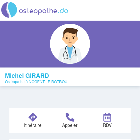
Michel GIRARD
Ostéopathe à NOGENT LE ROTROU
Itinéraire
Appeler
RDV