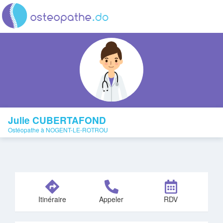
Julie CUBERTAFOND
Ostéopathe à NOGENT-LE-ROTROU
Itinéraire
Appeler
RDV