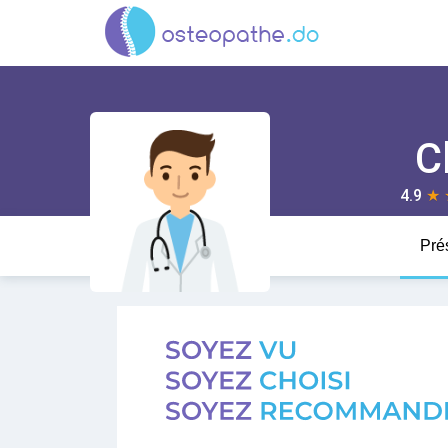
C
4.9
★
Pré