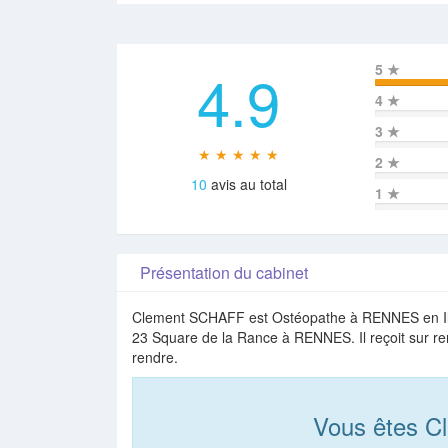
4.9
5
★
4
★
3
★
★ ★ ★ ★ ★
2
★
10
avis au total
1
★
Présentation du cabinet
Clement SCHAFF est Ostéopathe à RENNES en Ille-e
23 Square de la Rance à RENNES. Il reçoit sur re
rendre.
Vous êtes 