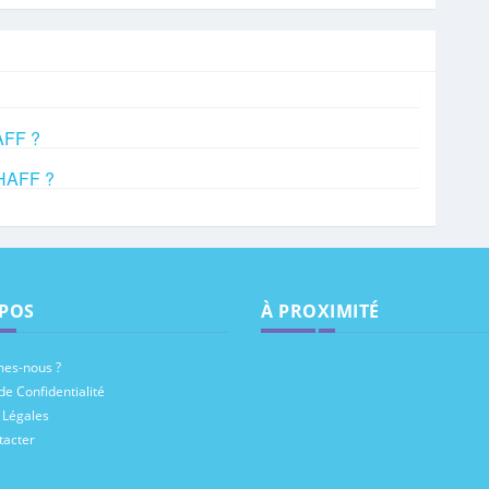
AFF ?
CHAFF ?
POS
À PROXIMITÉ
es-nous ?
de Confidentialité
 Légales
tacter