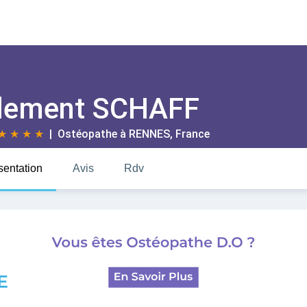
lement SCHAFF
★
★
★
★
| Ostéopathe à
RENNES
, France
sentation
Avis
Rdv