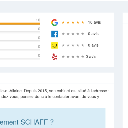
10
★ ★ ★ ★ ★
10 avis
0
★ ★ ★ ★ ★
0 avis
0
★ ★ ★ ★ ★
0 avis
0
0
★ ★ ★ ★ ★
0 avis
t-Vilaine. Depuis 2015, son cabinet est situé à l'adresse :
ndez-vous, pensez donc à le contacter avant de vous y
Clement SCHAFF ?