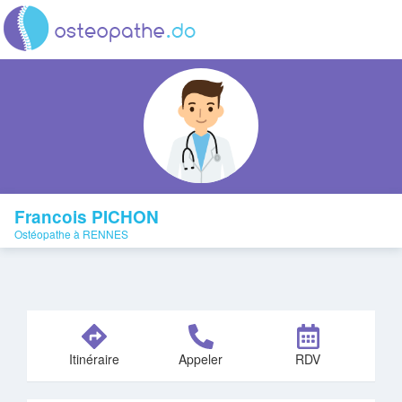
Francois PICHON
Ostéopathe à RENNES
Itinéraire
Appeler
RDV