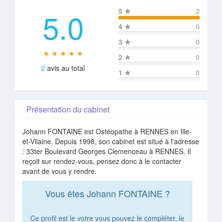
5.0
5
★
2
4
★
0
3
★
0
★ ★ ★ ★ ★
2
★
0
2
avis au total
1
★
0
Présentation du cabinet
Johann FONTAINE est Ostéopathe à RENNES en Ille-
et-Vilaine. Depuis 1998, son cabinet est situé à l'adresse
: 33ter Boulevard Georges Clemenceau à RENNES. Il
reçoit sur rendez-vous, pensez donc à le contacter
avant de vous y rendre.
Vous êtes Johann FONTAINE ?
Ce profil est le votre vous pouvez le compléter, le