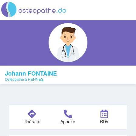
Johann FONTAINE
Ostéopathe à RENNES
Itinéraire
Appeler
RDV