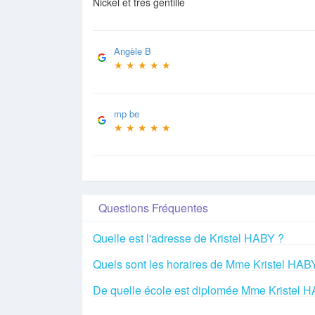
Nickel et très gentille
Angèle B
★
★
★
★
★
mp be
★
★
★
★
★
Questions Fréquentes
Quelle est l'adresse de Kristel HABY ?
Quels sont les horaires de Mme Kristel HAB
De quelle école est diplomée Mme Kristel 