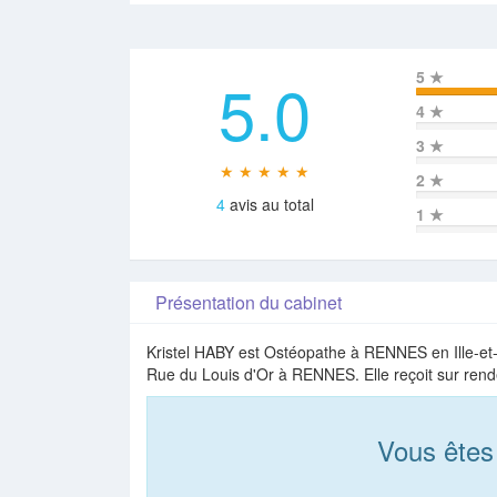
5.0
5
★
4
★
3
★
★ ★ ★ ★ ★
2
★
4
avis au total
1
★
Présentation du cabinet
Kristel HABY est Ostéopathe à RENNES en Ille-et-V
Rue du Louis d'Or à RENNES. Elle reçoit sur rend
Vous êtes