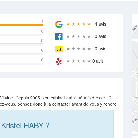
4
★ ★ ★ ★ ★
4 avis
0
★ ★ ★ ★ ★
0 avis
0
★ ★ ★ ★ ★
0 avis
0
0
★ ★ ★ ★ ★
0 avis
ilaine. Depuis 2005, son cabinet est situé à l'adresse : 6
ez-vous, pensez donc à la contacter avant de vous y rendre.
 Kristel HABY ?