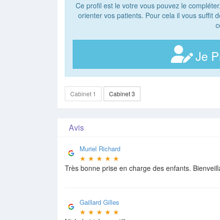
Ce profil est le votre vous pouvez le compléter
orienter vos patients. Pour cela il vous suffit
c
Je P
Cabinet 1
Cabinet 3
Avis
Muriel Richard
★
★
★
★
★
Très bonne prise en charge des enfants. Bienveil
Gaillard Gilles
★
★
★
★
★