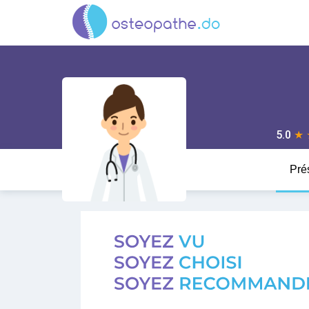
5.0
★
Pré