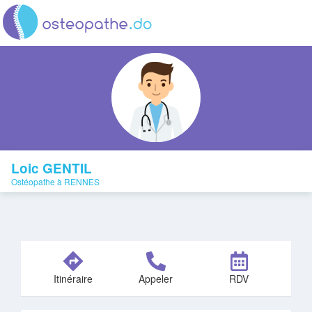
Loic GENTIL
Ostéopathe à RENNES
Itinéraire
Appeler
RDV