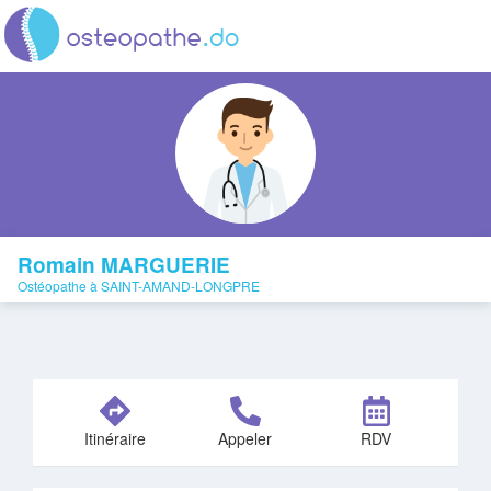
Romain MARGUERIE
Ostéopathe à SAINT-AMAND-LONGPRE
Itinéraire
Appeler
RDV