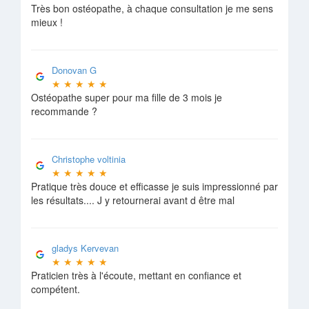
Très bon ostéopathe, à chaque consultation je me sens
mieux !
Donovan G
★
★
★
★
★
Ostéopathe super pour ma fille de 3 mois je
recommande ?
Christophe voltinia
★
★
★
★
★
Pratique très douce et efficasse je suis impressionné par
les résultats.... J y retournerai avant d être mal
gladys Kervevan
★
★
★
★
★
Praticien très à l'écoute, mettant en confiance et
compétent.