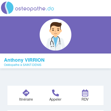
Anthony VIRRION
Ostéopathe à SAINT-DENIS
Itinéraire
Appeler
RDV