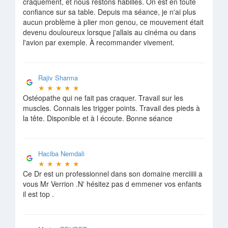
craquement, et nous restons habillés. On est en toute
confiance sur sa table. Depuis ma séance, je n'ai plus
aucun problème à plier mon genou, ce mouvement était
devenu douloureux lorsque j'allais au cinéma ou dans
l'avion par exemple. À recommander vivement.
Rajiv Sharma
★
★
★
★
★
Ostéopathe qui ne fait pas craquer. Travail sur les
muscles. Connais les trigger points. Travail des pieds à
la tête. Disponible et à l écoute. Bonne séance
Haciba Nemdali
★
★
★
★
★
Ce Dr est un professionnel dans son domaine merciiiii a
vous Mr Verrion .N' hésitez pas d emmener vos enfants
il est top .