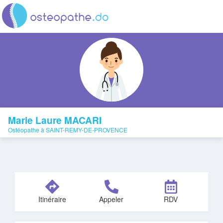
Marie Laure MACARI
Ostéopathe à SAINT-REMY-DE-PROVENCE
Itinéraire
Appeler
RDV