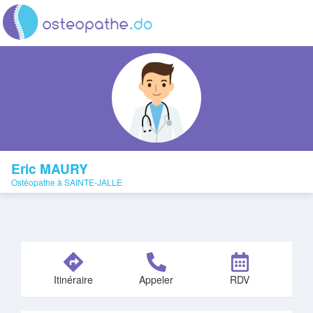
Eric MAURY
Ostéopathe à SAINTE-JALLE
Itinéraire
Appeler
RDV