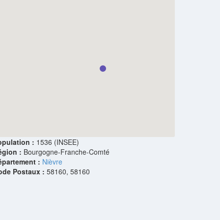
pulation :
1536 (INSEE)
égion :
Bourgogne-Franche-Comté
épartement :
Nièvre
ode Postaux :
58160, 58160