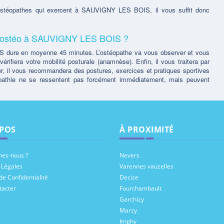
 ostéopathes qui exercent à SAUVIGNY LES BOIS, il vous suffit donc
un ostéo à SAUVIGNY LES BOIS ?
dure en moyenne 45 minutes. L’ostéopathe va vous observer et vous
rifiera votre mobilité posturale (anamnèse). Enfin, il vous traitera par
r, il vous recommandera des postures, exercices et pratiques sportives
opathie ne se ressentent pas forcément immédiatement, mais peuvent
POS
À PROXIMITÉ
es-nous ?
Nevers
 Légales
Varennes vauzelles
de Confidentialité
Decize
tacter
Fourchambault
Garchizy
Marzy
Imphy