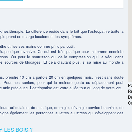
nésithérapie. La différence réside dans le fait que l’ostéopathie traite la
érapie prend en charge localement les symptômes.
athe utilise ses mains comme principal outil.
rapeutique invasive. Ce qui est très pratique pour la femme enceinte
ions. Ou pour le nourrisson qui de la compression qu’il a vécu dans
ses sources de blocages. Et cela d’autant plus, si sa mise au monde a
ns, prendre 10 cm à parfois 20 cm en quelques mois, n’est sans doute
t. Pour nos séniors, pour qui le moindre geste ou déplacement peut
Po
 aide précieuse. L’ostéopathie est votre alliée tout au long de votre vie.
R
D
C
rs articulaires, de sciatique, cruralgie, névralgie cervico-brachiale, de
 soigne également les personnes sujettes au stress qui développent des
Y LES BOIS ?