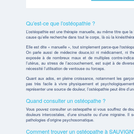
Qu'est-ce que l'ostéopathie ?
L’ostéopathie est une thérapie manuelle, au même titre que la ki
cause qu’elle recherche dans tout le corps, là où la kinésith
Elle est dite « manuelle », tout simplement parce-que l'ostéop
On parle aussi de médecine douce,ici ni médicament, ni thé
exposée à de nombreux maux et de multiples contre-indicat
l’utérus, au stress de l’accouchement, est sujet à de diver
nécessité l’utilisation de ventouse ou forceps.
Quant aux ados, en pleine croissance, notamment les garço
pas très facile à vivre physiquement et psychologiquemen
représenter une source de douleur, l’ostéopathie peut être d’une
Quand consulter un ostéopathe ?
Vous pouvez consulter un osteopathe si vous souffrez de douleu
douleurs intercostales, d’une sinusite ou d’une migraine. Il
pathologies d’origine psychosomatique.
Comment trouver un ostéopathe à SAUVIGN