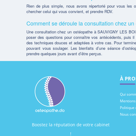
Rien de plus simple, nous avons répertorié pour vous les
chercher celui qui vous convient, et prendre RDV.
Comment se déroule la consultation chez 
Une consultation chez un ostéopathe à SAUVIGNY LES BOIS 
poser des questions pour connaître vos antécédents, puis il vé
des techniques douces et adaptées à votre cas. Pour termine
pouvant vous soulager. Les bienfaits d’une séance d’osté
prendre quelques jours avant d’être perçus.
À PRO
Qui somm
Mentions
Politique 
Nous con
Boostez la réputation de votre cabinet
!