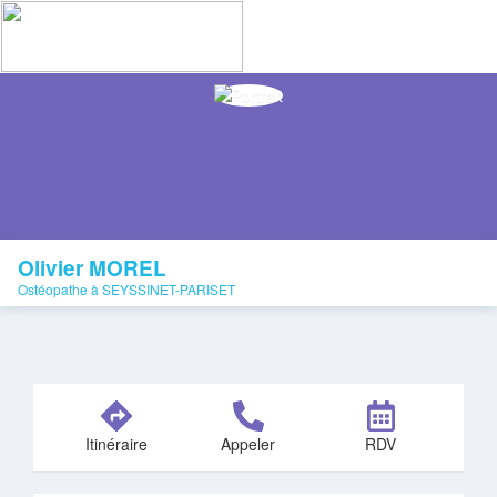
Olivier MOREL
Ostéopathe à SEYSSINET-PARISET
Itinéraire
Appeler
RDV