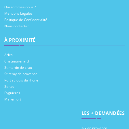
Qui sommes-nous ?
Mentions Légales
Politique de Confidentialité
Nous contacter
À PROXIMITÉ
Arles
Chateaurenard
St martin de crau
St remy de provence
Port st louis du rhone
Senas
Eyguieres
Mallemort
LES + DEMANDÉES
Aix en provence