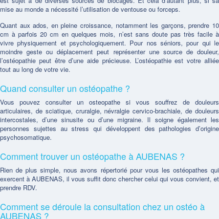
est sujet à de diverses sources de blocages. Et cela d’autant plus, si sa
mise au monde a nécessité l’utilisation de ventouse ou forceps.
Quant aux ados, en pleine croissance, notamment les garçons, prendre 10
cm à parfois 20 cm en quelques mois, n’est sans doute pas très facile à
vivre physiquement et psychologiquement. Pour nos séniors, pour qui le
moindre geste ou déplacement peut représenter une source de douleur,
l’ostéopathie peut être d’une aide précieuse. L’ostéopathie est votre alliée
tout au long de votre vie.
Quand consulter un ostéopathe ?
Vous pouvez consulter un osteopathe si vous souffrez de douleurs
articulaires, de sciatique, cruralgie, névralgie cervico-brachiale, de douleurs
intercostales, d’une sinusite ou d’une migraine. Il soigne également les
personnes sujettes au stress qui développent des pathologies d’origine
psychosomatique.
Comment trouver un ostéopathe à AUBENAS ?
Rien de plus simple, nous avons répertorié pour vous les ostéopathes qui
exercent à AUBENAS, il vous suffit donc chercher celui qui vous convient, et
prendre RDV.
Comment se déroule la consultation chez un ostéo à
AUBENAS ?