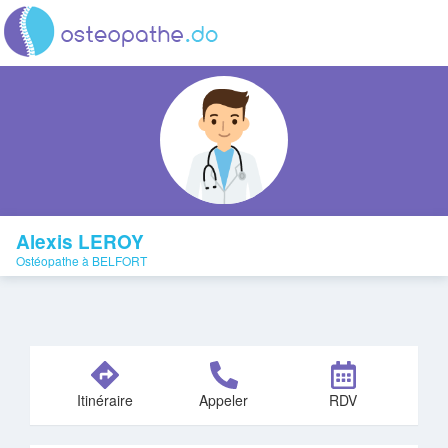
Alexis LEROY
Ostéopathe à BELFORT
Itinéraire
Appeler
RDV