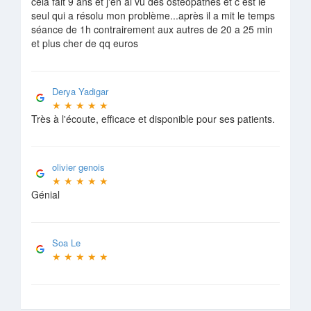
cela fait 9 ans et j'en ai vu des ostéopathes et c est le
seul qui a résolu mon problème...après il a mit le temps
séance de 1h contrairement aux autres de 20 a 25 min
et plus cher de qq euros
Derya Yadigar
★
★
★
★
★
Très à l'écoute, efficace et disponible pour ses patients.
olivier genois
★
★
★
★
★
Génial
Soa Le
★
★
★
★
★