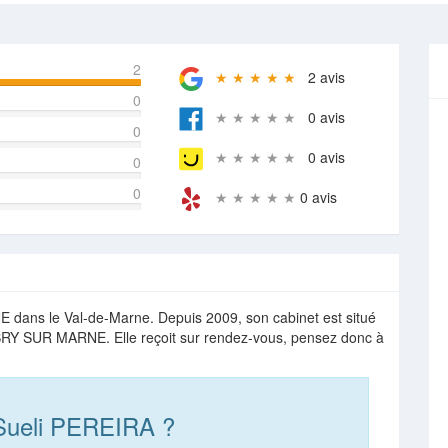
2
★ ★ ★ ★ ★
2 avis
0
★ ★ ★ ★ ★
0 avis
0
★ ★ ★ ★ ★
0 avis
0
0
★ ★ ★ ★ ★
0 avis
ans le Val-de-Marne. Depuis 2009, son cabinet est situé
RY SUR MARNE. Elle reçoit sur rendez-vous, pensez donc à
Sueli PEREIRA ?