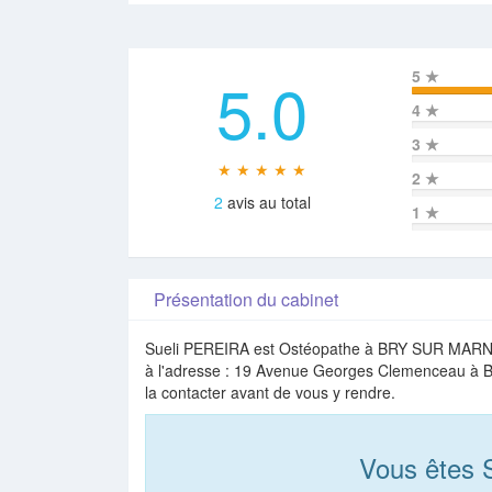
5.0
5
★
4
★
3
★
★ ★ ★ ★ ★
2
★
2
avis au total
1
★
Présentation du cabinet
Sueli PEREIRA est Ostéopathe à BRY SUR MARNE d
à l'adresse : 19 Avenue Georges Clemenceau à B
la contacter avant de vous y rendre.
Vous êtes 