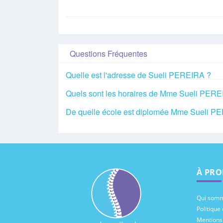
Questions Fréquentes
Quelle est l'adresse de Sueli PEREIRA ?
Quels sont les horaires de Mme Sueli PERE
De quelle école est diplomée Mme Sueli P
À PRO
Qui somm
Politique 
Mentions