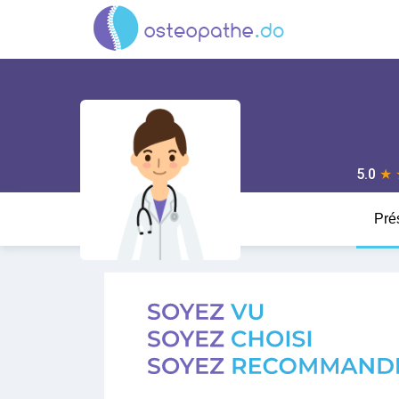
5.0
★
Pré