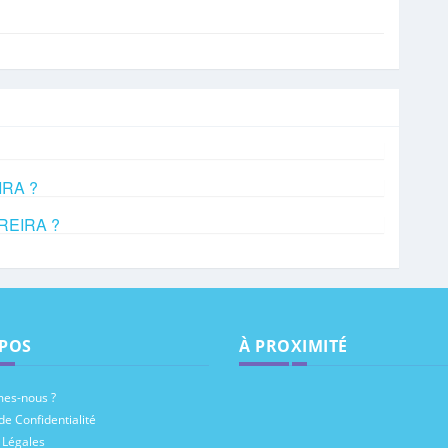
IRA ?
EREIRA ?
POS
À PROXIMITÉ
es-nous ?
de Confidentialité
 Légales