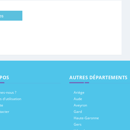
es
POS
AUTRES DÉPARTEMENTS
es-nous ?
Ariège
 d'utilisation
Aude
te
Aveyron
tacter
Gard
Haute-Garonne
Gers