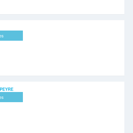
es
-PEYRE
es