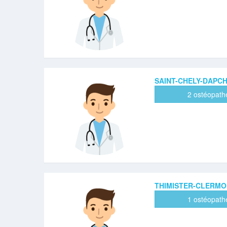
SAINT-CHELY-DAPC
2 ostéopath
THIMISTER-CLERMO
1 ostéopath