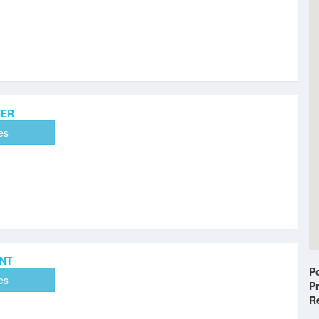
HER
es
NT
P
es
Pr
R