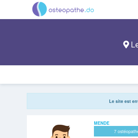
Le
Le site est e
MENDE
7 ostéopath