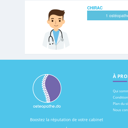
CHIRAC
1 ostéopath
À PRO
Qui somm
Conditions
Plan du si
Nous con
Boostez la réputation de votre cabinet