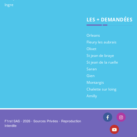
Ingre
LES + DEMANDÉES
Orleans
Fleury les aubrais
Olivet
St jean de braye
St jean de la ruelle
Saran
Gien
Montargis
Chalette sur loing
Amilly
F1rst SAS - 2026 - Sources Privées - Reproduction
Interdite