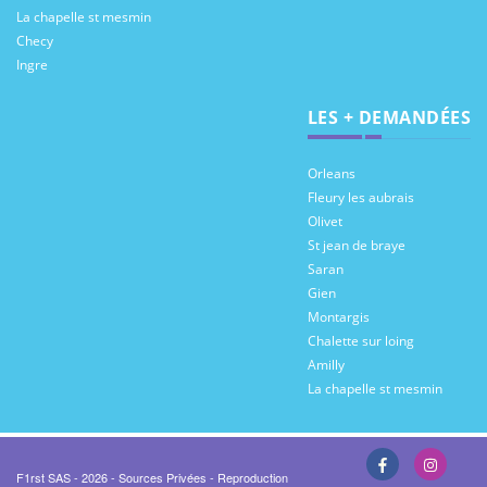
La chapelle st mesmin
Checy
Ingre
LES + DEMANDÉES
Orleans
Fleury les aubrais
Olivet
St jean de braye
Saran
Gien
Montargis
Chalette sur loing
Amilly
La chapelle st mesmin
F1rst SAS - 2026 - Sources Privées - Reproduction