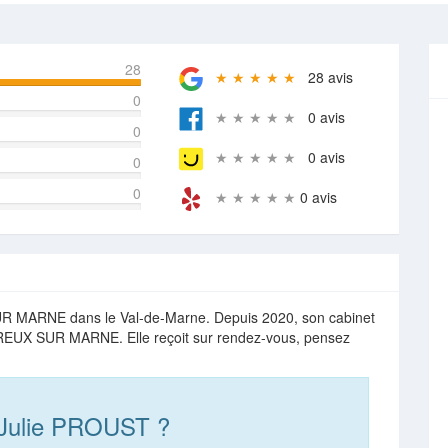
28
★ ★ ★ ★ ★
28 avis
0
★ ★ ★ ★ ★
0 avis
0
★ ★ ★ ★ ★
0 avis
0
0
★ ★ ★ ★ ★
0 avis
 MARNE dans le Val-de-Marne. Depuis 2020, son cabinet
ERREUX SUR MARNE. Elle reçoit sur rendez-vous, pensez
 Julie PROUST ?