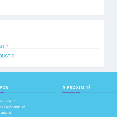
UST ?
ROUST ?
POS
À PROXIMITÉ
es-nous ?
de Confidentialité
 Légales