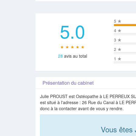
5.0
5
★
4
★
3
★
★ ★ ★ ★ ★
2
★
28
avis au total
1
★
Présentation du cabinet
Julie PROUST est Ostéopathe à LE PERREUX SUR
est situé à l'adresse : 26 Rue du Canal à LE P
donc à la contacter avant de vous y rendre.
Vous êtes