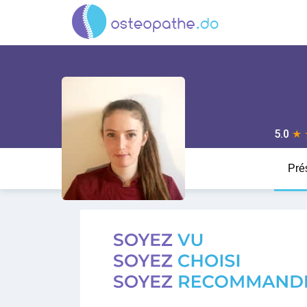
5.0
★
Pré